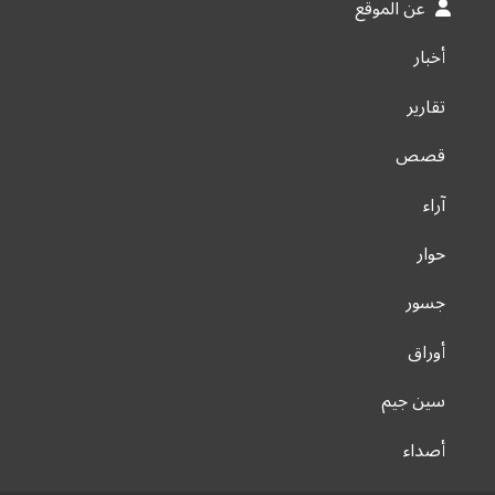
عن الموقع
أخبار
تقارير
قصص
آراء
حوار
جسور
أوراق
سين جيم
أصداء