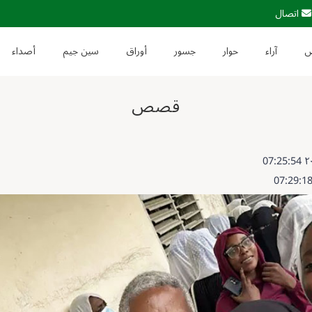
اتصال
آراء
حوار
جسور
أوراق
سين جيم
أصداء
قصص