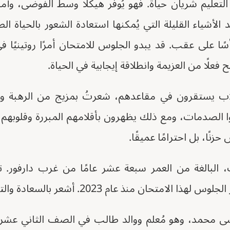
لتعليم شريان حياة. فهو يُوفر هيكلًا وسط الفوضى، وأمل
 الأشياء القليلة التي يُمكنها استعادة الشعور بالحياة الط
سًا على عقب. قد يبدو الجلوس للامتحان أمرًا روتينيًا ف
علًا من العزيمة وانطلاقة إيجابية في الحياة.
اب يستقرون في مقاعدهم، شعرتُ بمزيج من الرهبة والت
ا الصدمات، ومع ذلك يظهرون بأقلامهم المبررة وقلوبهم 
نًا، بل احترامًا عميقًا.
، البالغة من العمر سبعة عشر عامًا من غرب دارفور. 
حان منذ عام 2023. أشعر بالسعادة والتفاؤل بالمستقبل".
ى محمد، وهو مُعلم ووالد طالب في الصف الثاني عشر.