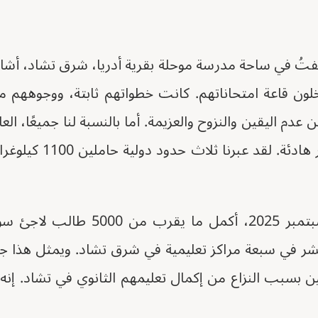
فتُ في ساحة مدرسة موحلة بقرية أدريا، شرق تشاد، أش
خلون قاعة امتحاناتهم. كانت خطواتهم ثابتة، ووجوههم مرك
 عدم اليقين والنزوح والعزيمة. أما بالنسبة لنا جميعًا، ال
فقد كانت لحظة انتصار ها
بين 25 أغسطس و2 سبتمبر 2025، أكمل م
ر في سبعة مراكز تعليمية في شرق تشاد. ويمثل هذا جهدً
ين بسبب النزاع من إكمال تعليمهم الثانوي في تشاد. إنه