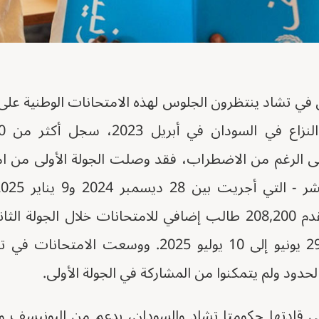
ن في تشاد ينتظرون الجلوس لهذه الامتحانات الوطنية ع
لى الرغم من الاضطراب، فقد وصلت الجولة الأولى من ام
340,000 طالب. كما تقدم 208,200 طالب إضافي للامتحانات خلال ال
عقدت في الفترة من 29 يونيو إلى 10 يوليو 2025. و
لحدود ولم يتمكنوا من المشاركة في الجولة الأولى.
تي قادتها حكومتا تشاد والسودان، بدعم من اليونيسف و