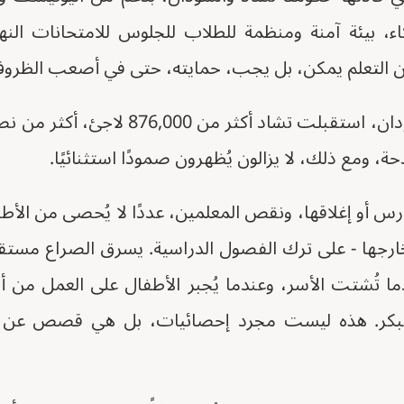
ء، بيئة آمنة ومنظمة للطلاب للجلوس للامتحانات النهائ
ر أن التعلم يمكن، بل يجب، حمايته، حتى في أصعب الظرو
منذ بدء الصراع في السودان، استقبلت تشاد 
ة، ومع ذلك، لا يزالون يُظهرون صمودًا استثنائيًا.
دارس أو إغلاقها، ونقص المعلمين، عددًا لا يُحصى من الأ
وخارجها - على ترك الفصول الدراسية. يسرق الصراع مستق
دما تُشتت الأسر، وعندما يُجبر الأطفال على العمل من أج
لمبكر. هذه ليست مجرد إحصائيات، بل هي قصص عن ط