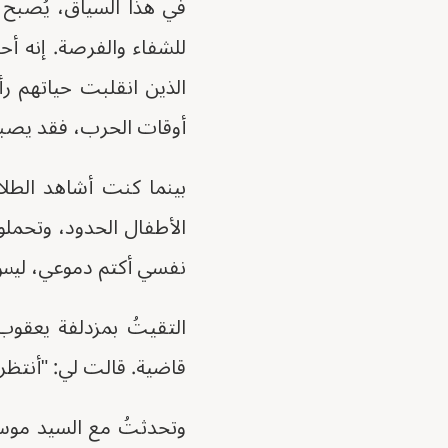
في هذا السياق، يُصبح ا
للشفاء والفرصة. إنه أحد
الذين انقلبت حياتهم رأ
أوقات الحرب، فقد يصبح ف
بينما كنت أشاهد الطل
الأطفال الحدود، وتحملو
نفسي أكتم دموعي، ليس حز
التقيتُ بمزدلفة يعقوب
قاضية. قالت لي: "أنتظر الجلوس لهذا الامت
وتحدثتُ مع السيد موس