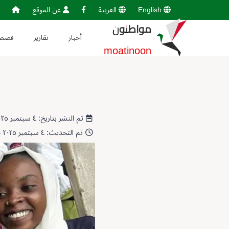
English
العربية
عن الموقع
مواطنون
أخبار
تقارير
قصص
moatinoon
تم النشر بتاريخ: ٤ سبتمبر ٢٠٢٥ 07:25:54
تم التحديث: ٤ سبتمبر ٢٠٢٥ 07:29:18