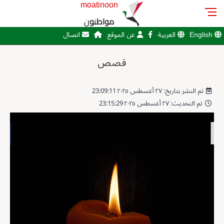
moatinoon
مواطنون
English
العربية
عن الموقع
اتصال
قصص
تم النشر بتاريخ: ٢٧ أغسطس ٢٠٢٥ 23:09:11
تم التحديث: ٢٧ أغسطس ٢٠٢٥ 23:15:29