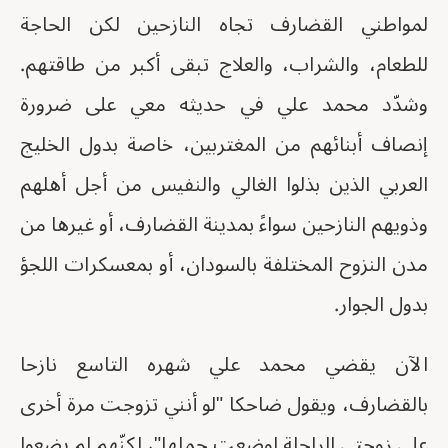
لمواطني القضارف تجاه النازحين لكن الحاجة
للطعام، والشراب، والعلاج تبقى أكبر من طاقتهم.
وشدّد محمد علي في حديثه معي على ضرورة
إنصاف أبنائهم من المغتربين، خاصة بدول الخليج
العربي الذين بذلوا الغالي والنفيس من أجل أهلهم
وذويهم النازحين سواءً بمدينة القضارف، أو غيرها من
مدن النزوح المختلفة بالسودان، أو بمعسكرات اللجؤ
بدول الجوار.
الآن يقضي محمد علي شهره التاسع نازحا
بالقضارف، ويقول ضاحكا "لو أنني تزوجت مرة أخرى
على زوجتي الراحلة لوضعت حملها"، لكنّهم لم يضعوا