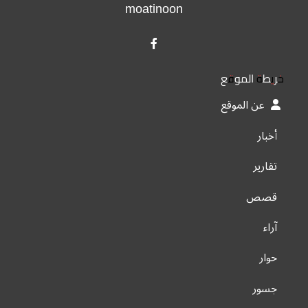
moatinoon
خريطة الموقع
عن الموقع
أخبار
تقارير
قصص
آراء
حوار
جسور