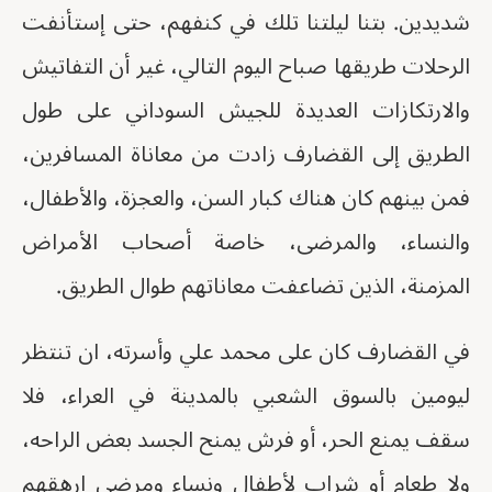
شديدين. بتنا ليلتنا تلك في كنفهم، حتى إستأنفت
الرحلات طريقها صباح اليوم التالي، غير أن التفاتيش
والارتكازات العديدة للجيش السوداني على طول
الطريق إلى القضارف زادت من معاناة المسافرين،
فمن بينهم كان هناك كبار السن، والعجزة، والأطفال،
والنساء، والمرضى، خاصة أصحاب الأمراض
المزمنة، الذين تضاعفت معاناتهم طوال الطريق.
في القضارف كان على محمد علي وأسرته، ان تنتظر
ليومين بالسوق الشعبي بالمدينة في العراء، فلا
سقف يمنع الحر، أو فرش يمنح الجسد بعض الراحه،
ولا طعام أو شراب لأطفال ونساء ومرضى ارهقهم