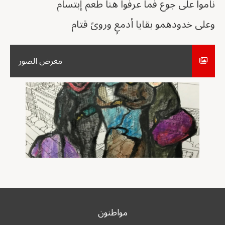
ناموا على جوع فما عرفوا هنا طعم إبتسام
وعلى خدودهمو بقايا أدمعٍ وروىً قتام
معرض الصور
مواطنون