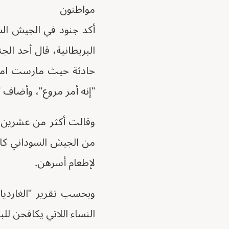
مواطنون
أكد جنود في الجيش السو
البريطانية، قال أحد الج
حادثة حيث مارست امرأة
"إنه أمر مروع"، وأضاف "ك
وقالت أكثر من عشرين ا
من الجيش السوداني كانت
لإطعام أسرهن.
وبحسب تقرير "الغارديا
النساء اللاتي يكافحن لل