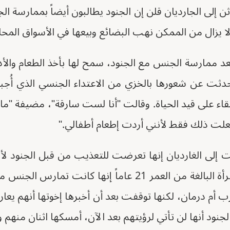
ن إلى الجارديان قلن إن الجنود يطالبون أيضاً بممارسة 
ا يزال من الممكن نهب البضائع وبيعها في الأسواق المحلي
عد ممارسة الجنس مع الجنود، سمح لها بأخذ الطعام والأ
تحدثت عن شعورها بالخزي من الاعتداء الجنسي الذي أُجب
قاء على قيد الحياة. وقالت "أنا لست سارقة"، مضيفة "م
فعلت ذلك فقط لأنني أردت إطعام أطفالي."
ثت إلى الغارديان إنها تعرضت للتعذيب من قبل الجنود ل
الجنس معهم. قالت المرأة البالغة من العمر 21 عاماً إنها ك
ب أم درمان، لكنها توقفت بعد أن أخبرها إخوتها أنهم 
لجنود أنها لن تأتي لرؤيتهم بعد الآن، أمسكها اثنان منهم و