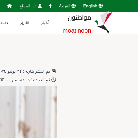
English
العربية
عن الموقع
مواطنون
أخبار
تقارير
قصص
moatinoon
تم النشر بتاريخ: ٢٢ يوليو ٢٠٢٤ 09:14:42
تم التحديث: ٠ ديسمبر ٠٠٠٠ 00:00:00