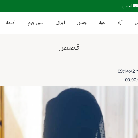
اتصال
آراء
حوار
جسور
أوراق
سين جيم
أصداء
قصص