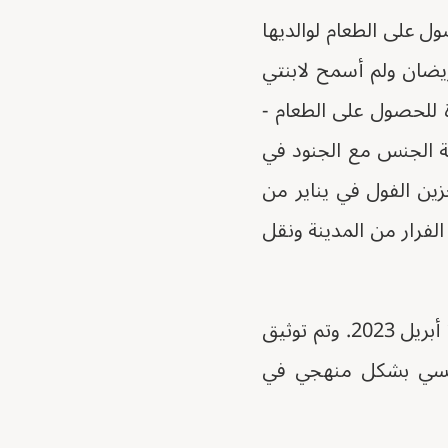
ل على الطعام لوالديها
بيران جداً ومريضان ولم أسمح لابنتي
 للحصول على الطعام -
سة الجنس مع الجنود في
ين الفول في يناير من
ً بحيث لم تستطع الفرار من المدينة ونقل
كشفت تقارير عن الاغتصاب من قبل مسلحين بعد أيام من إندلاع الحرب في 15 أبريل 2023. وتم توثيق
لجنسي بشكل منهجي في