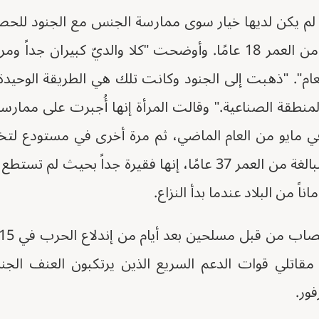
لم يكن لديها خيار سوى ممارسة الجنس مع الجنود للحصو
المسنين وابنتها البالغة من العمر 18 عامًا. وأوضحت "كلا والديّ ك
ام". "ذهبت إلى الجنود وكانت تلك هي الطريقة الوحيدة
منطقة الصناعية." وقالت المرأة إنها أُجبرت على ممار
ي مايو من العام الماضي، ثم مرة أخرى في مستودع لتخز
هذا العام. قالت المرأة البالغة من العمر 37 عامًا، إنها فقيرة جدا
ناً من البلاد عندما بدأ النزاع.
ن مقاتلي قوات الدعم السريع الذين يرتكبون العنف ا
ور.