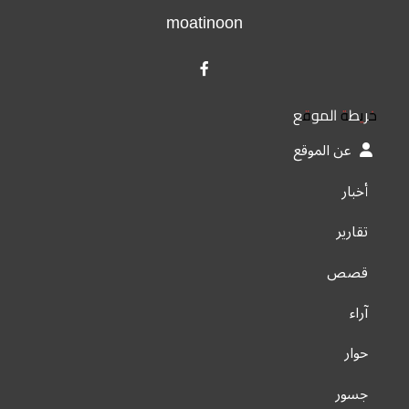
moatinoon
خريطة الموقع
عن الموقع
أخبار
تقارير
قصص
آراء
حوار
جسور