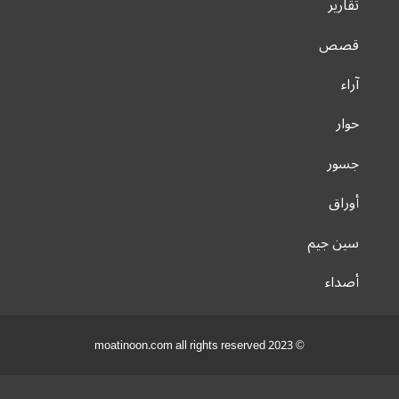
تقارير
قصص
آراء
حوار
جسور
أوراق
سين جيم
أصداء
© 2023 moatinoon.com all rights reserved