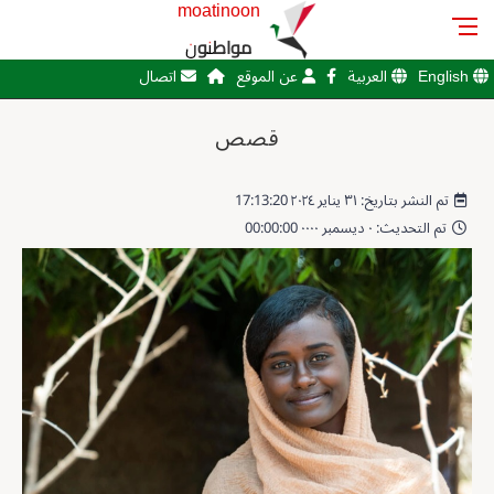
moatinoon
مواطنون
English
العربية
عن الموقع
اتصال
قصص
تم النشر بتاريخ: ٣١ يناير ٢٠٢٤ 17:13:20
تم التحديث: ٠ ديسمبر ٠٠٠٠ 00:00:00