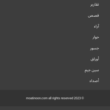
تقارير
قصص
آراء
حوار
جسور
أوراق
سين جيم
أصداء
© 2023 moatinoon.com all rights reserved