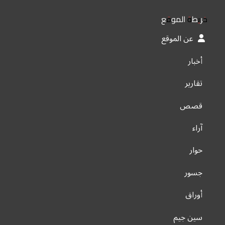
خريطة الموقع
عن الموقع
أخبار
تقارير
قصص
آراء
حوار
جسور
أوراق
سين جيم