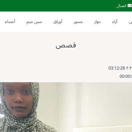
اتصال
آراء
حوار
جسور
أوراق
سين جيم
أصداء
قصص