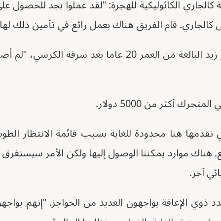
 كالجاري الكاثوليكية للهجرة: "لقد عملوا بجد للحصول ع
ى كالجاري. قام الفريق هناك بعمل رائع في تأمين ذلك لها"
وقالت ابنتها ناهد خضر زيد البالغة من العمر 20 عاما بعد
رك أكثر من 5000 دولار.
تي نقدمها هنا محدودة للغاية بسبب قائمة الانتظار الطو
 هناك موارد يمكننا الوصول إليها ولكن الأمر سيستغرق وق
ي آخر.
د ذوي الإعاقة يواجهون العديد من الحواجز. "إنهم يواجهو