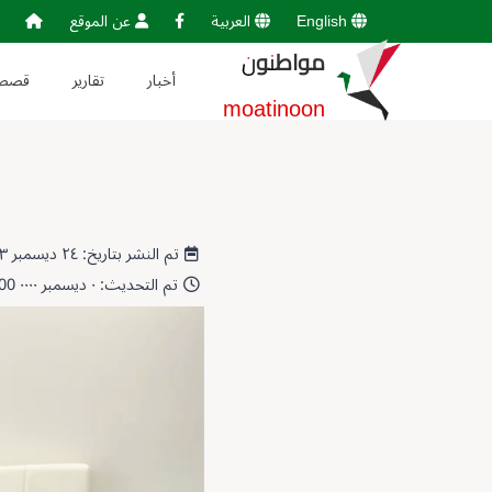
English
العربية
عن الموقع
مواطنون
أخبار
تقارير
قصص
moatinoon
تم النشر بتاريخ: ٢٤ ديسمبر ٢٠٢٣ 03:12:28
تم التحديث: ٠ ديسمبر ٠٠٠٠ 00:00:00