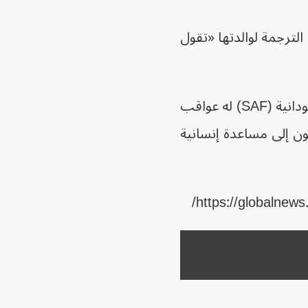
ترجمة لوالدتها «تقول
وفقًا للأمم المتحدة، لا يزال الصراع بين قوات الدعم السريع والقوات المسلحة السودانية (SAF) له عواقب
قدر أن 28 مليون شخص يحتاجون إلى مساعدة إنسانية