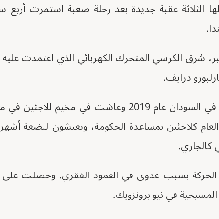
ها الثلاثة عقبة جديدة بعد رحلة صعبة استمرت أرب
دا.
 يوم 21 ديسمبر، سُرق الكرسي المتحرك الكهربائي الذي اعتمدت عل
رلبورو درايف.
فرت الأسرة من الحرب في السودان عام 2019 وعاشت في م
 العام كلاجئين بمساعدة الحكومة، ويعيشون لبضعة أشهر
كالجاري.
 الحركة بسبب عدوى في العمود الفقري. وحصلت على 
لمسيحية في نيو برونزويك.