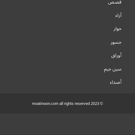
قصص
آراء
حوار
جسور
أوراق
سين جيم
أصداء
© 2023 moatinoon.com all rights reserved