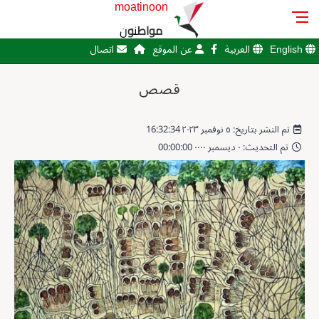
moatinoon
مواطنون
English
العربية
عن الموقع
اتصال
قصص
تم النشر بتاريخ: ٥ نوفمبر ٢٠٢٣ 16:32:34
تم التحديث: ٠ ديسمبر ٠٠٠٠ 00:00:00