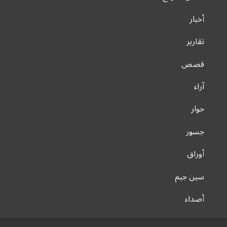
أخبار
تقارير
قصص
آراء
حوار
جسور
أوراق
سين جيم
أصداء