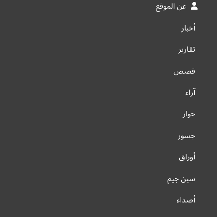
عن الموقع
أخبار
تقارير
قصص
آراء
حوار
جسور
أوراق
سين جيم
أصداء