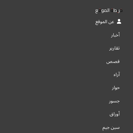
خريطة الموقع
عن الموقع
أخبار
تقارير
قصص
آراء
حوار
جسور
أوراق
سين جيم