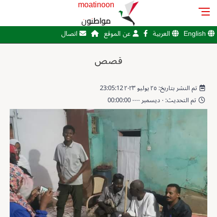
moatinoon
مواطنون
English
العربية
عن الموقع
اتصال
قصص
تم النشر بتاريخ: ٢٥ يوليو ٢٠٢٣ 23:05:12
تم التحديث: ٠ ديسمبر ٠٠٠٠ 00:00:00