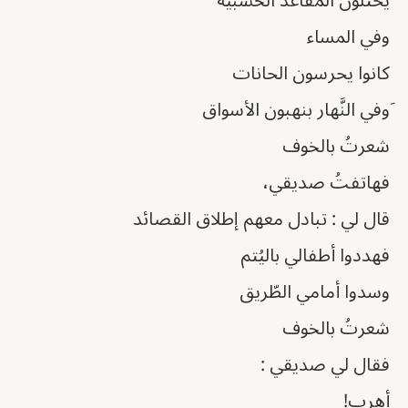
يحتلون المقاعد الخشبية
وفي المساء
كانوا يحرسون الحانات
َوفي النَّهار بنهبون الأسواق
شعرتُ بالخوف
فهاتفتُ صديقي،
قال لي : تبادل معهم إطلاق القصائد
فهددوا أطفالي باليُتم
وسدوا أمامي الطّريق
شعرتُ بالخوف
فقال لي صديقي :
أهرب!