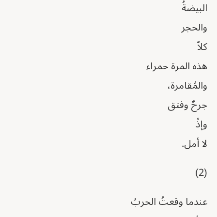
البيضةُ
والحجر
كلاّ
هذه المرة حمراء
والمُقامرة،
جرحٌ وفتق
وإذْ
لا أمل.
(2)
عندما وقعتُ الحربُ