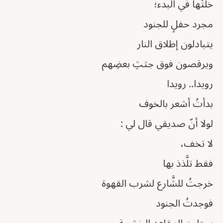
خلتُها في البدء؛
مجرد حفلٍ للجنود
يتبادلون إطلاق النار
ويرقصون فوق جثثِ بعضِهم
رويدا.. رويدا
بدأتُ أشعر بالخوف
لولا أنّ صديقي قال لي :
لا تخف،
فقط تلَّذذ بها
خرجتُ للشَّارع لشرب القهوة
فوجدتُ الجنود