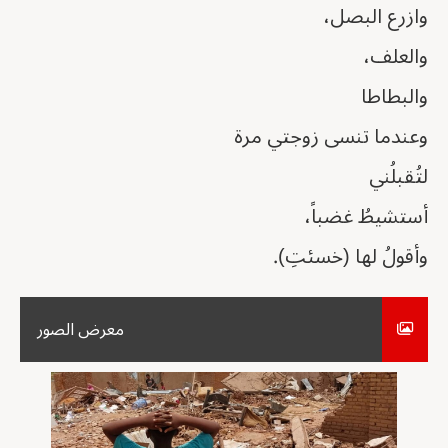
وازرع البصل،
والعلف،
والبطاطا
وعندما تنسى زوجتي مرة
لتُقبلُني
أستشيطُ غضباً،
وأقولُ لها (خسئتِ).
معرض الصور