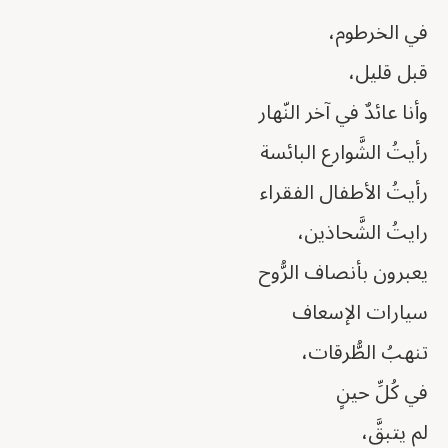
في الخرطوم،
قبل قليل،
وأنا عائدٌ في آخر النّهار
رأيتُ الشَّوارع البائسة
رأيتُ الأطفال الفقراء
رايتُ الشَّحاذين،
يعبرون بأنصاف الرُّوح
سيارات الإسعاف
تنهبُ الطُّرقات،
في كُلِّ حينٍ
لم يتبقَّ،