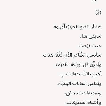
(3)
بعد أن تضع الحربُ أوزارها
سابقى هنا،
حيث نزحتُ
سأنسى الشَّاعر الذّي كُنْتُه هناك
وأمزِّق كل أوراقه القديمة
أهجرُ ثلة أصدقاء الحي،
وندامى الحانات البلدية،
وصديقات الحدائق،
و أشباه الصديقات،