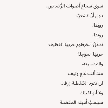
سوى سماع أصوات الرَّصاص،
دون أنْ تشعرَ،
رويدا،
رويدا،
تدخلُ الخرطوم حربها الفظيعة
حربها المؤجلة
والمصيرية،
منذ ألف عامٍ ونيف
لن تعود السَّلطنة زرقاء
ولا أبو لكيلك
سيلعبُ لُعبته المفضلة