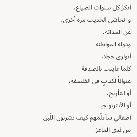
أنكرُ كل سنوات الضياع،
و اتحاشى الحديث مرة أخرى،
عن الحداثة،
ودولة المواطنة
أتوارى خجلا،
كلما عاينت بالصدفة
عنواناً لكتابٍ في الفلسفة،
أو التأريخ،
أو الأنثربولجيا
أطفالي سأعلّمهم كيف يشربون اللّبن
من ثدي الماعز