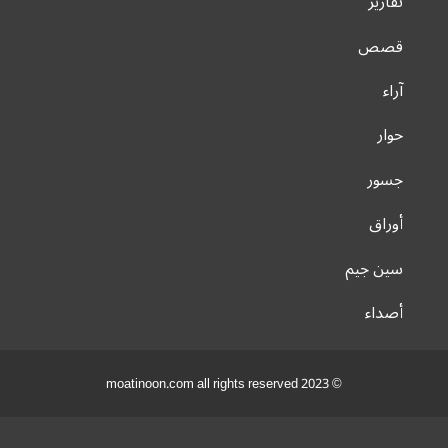
تقارير
قصص
آراء
حوار
جسور
أوراق
سين جيم
أصداء
© 2023 moatinoon.com all rights reserved