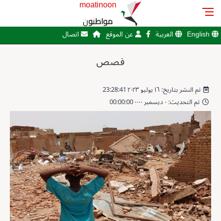
moatinoon
مواطنون
English
العربية
عن الموقع
اتصال
قصص
تم النشر بتاريخ: ١٦ يوليو ٢٠٢٣ 23:28:41
تم التحديث: ٠ ديسمبر ٠٠٠٠ 00:00:00