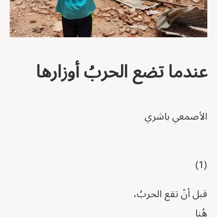
عندما تضع الحربُ أوزارها
الأصمعي باشري
(1)
قبل أنْ تقع الحربُ،
هُنا