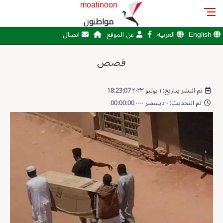
moatinoon
مواطنون
English
العربية
عن الموقع
اتصال
قصص
تم النشر بتاريخ: ١ يوليو ٢٠٢٣ 18:23:07
تم التحديث: ٠ ديسمبر ٠٠٠٠ 00:00:00