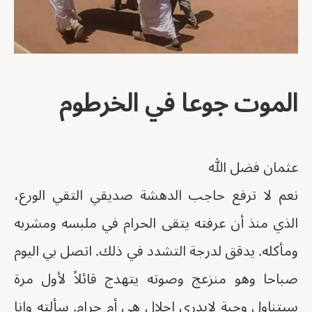
الموت جوعا في الخرطوم
عثمان فضل الله
نعم لا ترفع حاجب الدهشة صديقي التقي الورع،
الذي منذ أن عرفته يتقى الحرام في ملبسه ومشربه
ومأكله. يدقق لدرجة التشدد في ذلك. اتصل بي اليوم
صباحا وهو منزعج وصوته يتهدج قائلاً لأول مرة
سيتناول وجبة لايدري احلال هي أم حرام. سألته وانا