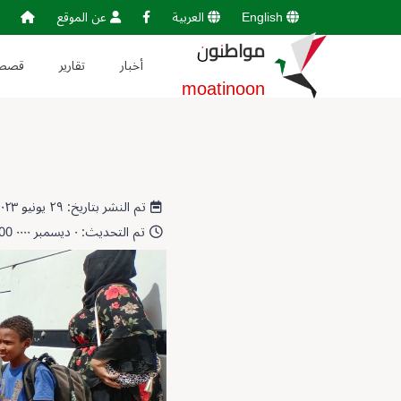
English
العربية
عن الموقع
مواطنون
أخبار
تقارير
قصص
moatinoon
تم النشر بتاريخ: ٢٩ يونيو ٢٠٢٣ 16:43:09
تم التحديث: ٠ ديسمبر ٠٠٠٠ 00:00:00