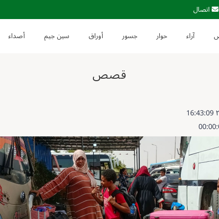
اتصال
آراء
حوار
جسور
أوراق
سين جيم
أصداء
قصص