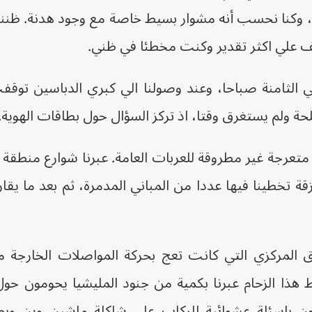
 وكنا نحسب أنه مشوار بسيط خاصة مع وجود هدنة. ظننت
 علي اكثر تقدير وكنت مخطئا في ظني.
ي الثامنة صباحا، وعند وصولنا الي كبري الدباسين توق
حة ولم يستغرق وقتا، اذ تركز السؤال حول بطاقات الهوية.
عرجة غير مطروقة للعربات العامة. عبرنا شوارع منطقة ال
قة تخطينا فيها عددا من المباني المدمرة، ثم بعد ما يق
 المركزي التي كانت تعج بحركة المواصلات الخارجة م
 هذا الزحام عبرنا بكمية من جنود المليشيا يحومون حو
ن باسئلة عشوائية للركاب علي شاكلة ماشين وين وبطا