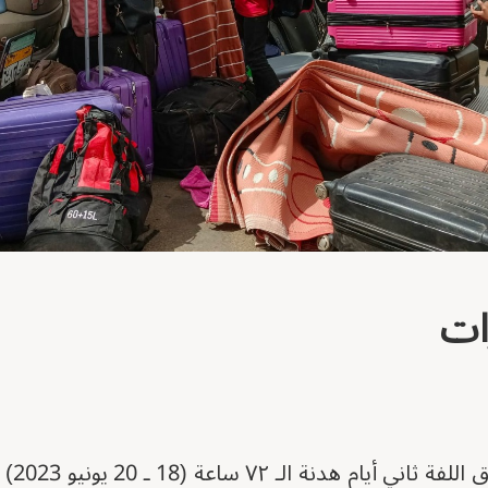
ات
تحركت 