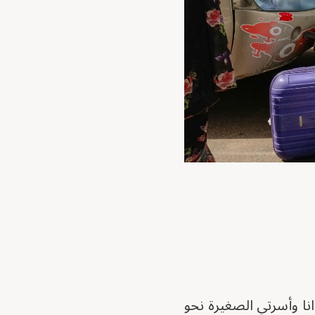
من الكلاكلة سوق اللفة ثاني أيام هدنة الـ ٧٢ ساعة (18 ـ 20 يونيو 2023) انا وأسرتي الصغيرة نحو