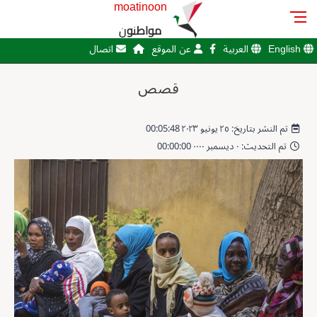
moatinoon
مواطنون
English
العربية
عن الموقع
اتصال
قصص
تم النشر بتاريخ: ٢٥ يونيو ٢٠٢٣ 00:05:48
تم التحديث: ٠ ديسمبر ٠٠٠٠ 00:00:00