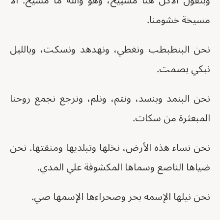
وبنقول الاكل هنا مسييخ، وهو والله ما مسيخ. الا
مسيخة خشومنا.
نحن البنطبطب ونغطي، ونهدهد ونسكت، وبالليل
نبكي بصمت.
نحن البنمد وبنسد، ونتم، ونلم، ونرجع نجمع روحنا
المبعثرة من سكات.
نحن نساء هذه الأرض، نخلها وتبلديها ومنقتها. نحن
ضياها الناصع وسماها المكشوفة علي المدي.
نحن نيلها الإسمه بحر وصحراءها الإسمها صي.