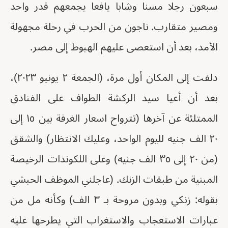
سبعون رجلا مسنا وشابا يافعا يجمعهم قدر واحد
ومصير متقارب. ناجون من الحرب في رحلة مجهولة
الأمد، بعد أن استعصى عليهم الهبوط إلى مصر.
دلفت إلى المكان أول مرة، (الجمعة ٢ يونيو ٢٠٢٣)،
بعد أن أعيا سيد الركشة الطواف على الفنادق
الممتلئة عن آخرها (تترواح اسعار الغرفة بين ١٥ إلى
٢٠ الف جنيه لليوم الواحد، وعليك الانتظار) والشقق
(من ٢٠ إلى ٣٥ الف جنيه) وعلى اللكوندات الرخيصة
المبنية من طبقات الزنك. (عاجلني الموظف الحبشي
بقوله: زنكي وبدون مروحة بـ ٣ الف) وكأنه مل من
عبارات الاستعجاب والاستغراب التي يطرحها عليه