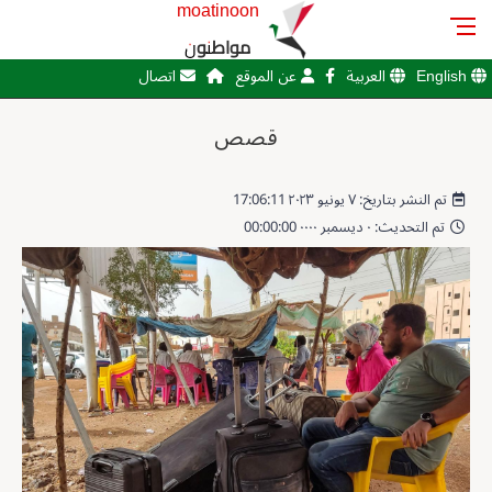
moatinoon
مواطنون
English
العربية
عن الموقع
اتصال
قصص
تم النشر بتاريخ: ٧ يونيو ٢٠٢٣ 17:06:11
تم التحديث: ٠ ديسمبر ٠٠٠٠ 00:00:00