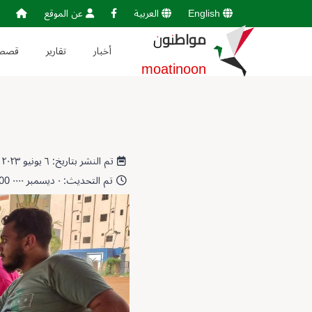
English
العربية
عن الموقع
مواطنون
أخبار
تقارير
قصص
moatinoon
تم النشر بتاريخ: ٦ يونيو ٢٠٢٣ 15:55:22
تم التحديث: ٠ ديسمبر ٠٠٠٠ 00:00:00