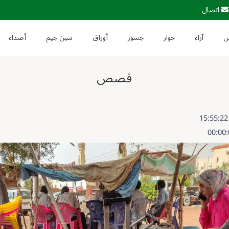
اتصال
آراء
حوار
جسور
أوراق
سين جيم
أصداء
قصص