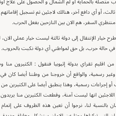
اب متصلة بالحماية أو لم الشمال و الحصول على علاج أ
ثالث، أو أي دافع آخر، هنالك لاجئين تم تسجيل إقاماتهم 
نتظري السفر، هم الان بين النازحين بفعل الحرب.
رح خيار الإنتقال إلى دولة ثالثة ليست خيار عملي الان، 
ح في حالة حرب، بل حق لمواطني أي دولة نكبت بالحروب.
ن اقليم تقراي بدولة إثيوبيا فتقول : الكثيرون منا و
وغير رسمية، والواقع أن خروجنا من وطننا أيضا كان 
و إجراءات رسمية، وهذا ينطبق أيضا على الكثيرين من ا
للاجئين انها ليست آمنة، وقطعت الكثيرين منا يريدون 
ن بالنسبة لنا، نرجوا أن تعين هذه الظروف على إتمام 
لدان التي تركناها بحثا عن الامان ستشكل معاناة جديدة