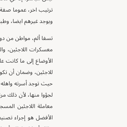
ترتيب اخر، عموما صفة ل
ويوجد غيرهم ايضا، وطبع
تسفا ألم، مواطن من دول
معسكرات اللاجئين، والع
الأوضاع إلى ما كانت عل
للاجئين، وضمان أن تكون
حيث توجد أسرته واهله وأ
لجؤوا منها، لأن ذلك م
معاملة اللاجئين المس
الأفضل هو إجراء تصنيف