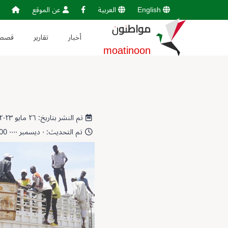
English
العربية
عن الموقع
مواطنون
أخبار
تقارير
قصص
moatinoon
تم النشر بتاريخ: ٢٦ مايو ٢٠٢٣ 17:47:46
تم التحديث: ٠ ديسمبر ٠٠٠٠ 00:00:00