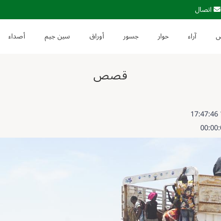
اتصال
آراء
حوار
جسور
أوراق
سين جيم
أصداء
قصص