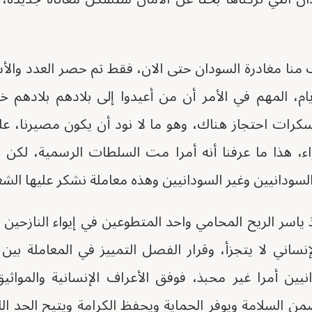
منا مغادرة السودان حتى الان، فقط تم حصر العدد والأسم
يام، المهم في الأمر أن من أعيدوا إلى بلادهم بلادهم خل
رات احتجاز هناك، وهو ما لا نود أن يكون مصيرنا، عل
اء، هذا ما عرفنا أنه أمرا مت السلطات الرسمية، لكن 
ودانيين وغير السودانيين وهذه معاملة نشكر عليها الش
 ياسر الريح المحامي واحد المتطوعين في إيواء النازحي
إنساني لا يتجزأ، وقرار الفصل التمييز في المعاملة بي
نيين أمرا غير محبذ، فوفق الأعراف الإنسانية والمواث
 السلامة ويوفر الحماية ويحفظ الكرامة ويتيح الحد اللا