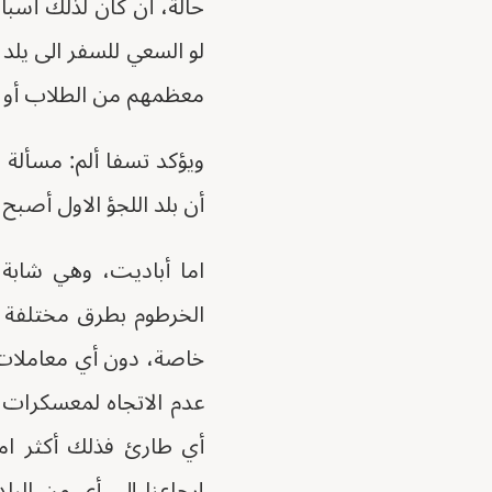
حالة، أن كان لذلك أسب
لو السعي للسفر الى يلد 
معظمهم من الطلاب أو م
ويؤكد تسفا ألم: مسألة ط
أن بلد اللجؤ الاول أصب
اما أباديت، وهي شابة م
الخرطوم بطرق مختلفة 
خاصة، دون أي معاملات أ
عدم الاتجاه لمعسكرات ا
أي طارئ فذلك أكثر اما
إرجاعنا إلى أي من الب