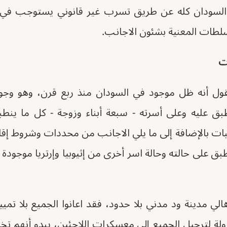
 السودان كله عن طريق تسرب غير قانوني يستوجب في ا
لطات المعنية بشئون الاجانب.
ت
يقول أنه ظل موجود في السودان منذ ربع قرن، وهو وجود
بق عليه وعلى أسرته - سبعة أبناء وزوجة - كل ما ين
ت بالإضافة إلى ما يلي الاجانب من محددات وشروط إقام
بق على حالته وحالة اسر أخرى من إثيوبيا وإرتريا موجودة 
لي مدينة ود مدني بلا حدود، فقد اعانوا الجميع بلا تمي
ة لترحيل الجميع إلى معسكرات اللاجئين، يبدو أنهم تخلو