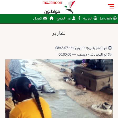
moatinoon
مواطنون
English
العربية
عن الموقع
اتصال
تقارير
تم النشر بتاريخ: ١٩ يونيو ٢٠٢٤ 08:45:07
تم التحديث: ٠ ديسمبر ٠٠٠٠ 00:00:00