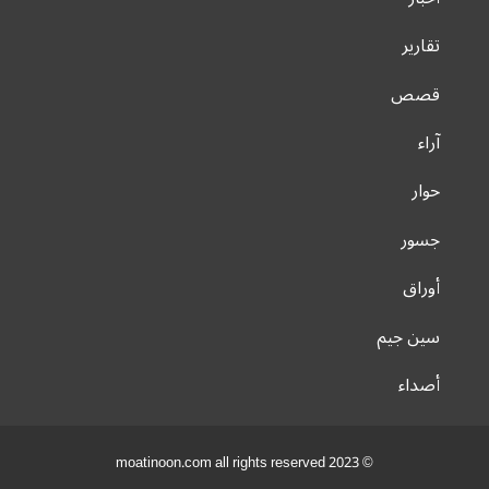
تقارير
قصص
آراء
حوار
جسور
أوراق
سين جيم
أصداء
© 2023 moatinoon.com all rights reserved