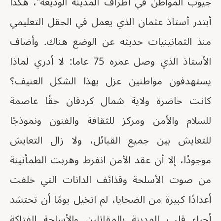
جيوب المواطن في أطراف المدينة الوديعة"، هكذا
أبتدر أستاذ عثمان الذي يعمل في الحقل التعليمي
منذ الثمانينيات حديثه عن الوضع هناك. وأضاف
الأستاذ الذي وصل عمره 75 عاما: لا أدري لماذا
يستهدفون مواطنين عزل بهذا الشكل العنيف؟
كانت حاضرة ولاية شمال كردفان حقًا عاصمة
للسلام والأمن ومركز للثقافة والفنون ونموذجًا
للتعايش بين جميع القبائل، ولا زال التعايش
موجودًا، إلا أن عقد الأمن انفرط وهربت الطمأنينة
من صوت الأسلحة وقذائف الدانات التي خلفت
أعدادًا كبيرة من الضحايا، لم اتخيل يومًا أن تحتشد
أحياء قلب المدينة بالمقاتلين والأسلحة الفتاكة