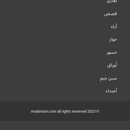
تقارير
قصص
آراء
حوار
جسور
أوراق
سين جيم
أصداء
© 2023 moatinoon.com all rights reserved