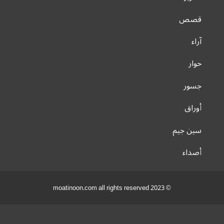
قصص
آراء
حوار
جسور
أوراق
سين جيم
أصداء
© 2023 moatinoon.com all rights reserved