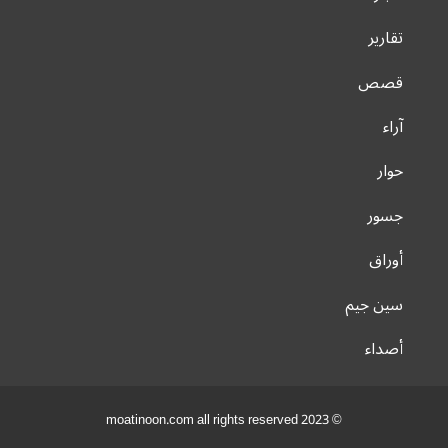
تقارير
قصص
آراء
حوار
جسور
أوراق
سين جيم
أصداء
© 2023 moatinoon.com all rights reserved