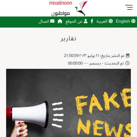
moatinoon
مواطنون
English
العربية
عن الموقع
اتصال
تقارير
تم النشر بتاريخ: ٢١ يوليو ٢٠٢٣ 21:50:59
تم التحديث: ٠ ديسمبر ٠٠٠٠ 00:00:00