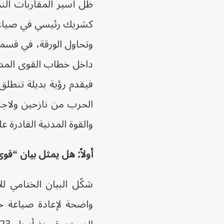
ظل أسير المقاربات النخ
كشريك رئيسي في صياغة 
وتحاول الورقة، في قسمها
داخل خطاب القوى المدني
فيقدم رؤية بديلة تنطل
الحرب من نازحين ولاجئ
والقوة المدنية القادرة 
أولاً: هل يمثل بيان “قو
شكّل البيان الختامي لل
واضحة لإعادة صياغة خ