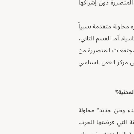
 المتضررة دون إشراكها
ه محاولة متقدمة نسبياً
ية. أما القسم الثاني،
لمجتمعات المتضررة من
ى مركز الفعل السياسي
لمدنية؟
بناء وطن جديد” محاولة
ة التي فرضتها الحرب