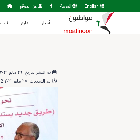
English
العربية
عن الموقع
مواطنون
أخبار
تقارير
قصص
moatinoon
تم النشر بتاريخ: ٢٦ مايو ٢٠٢٦ 10:33:09
تم التحديث: ٢٧ مايو ٢٠٢٦ 21:50:12