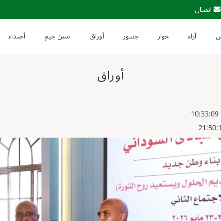
اتصال
آراء
حوار
جسور
أوراق
سين جيم
أصداء
أوراق