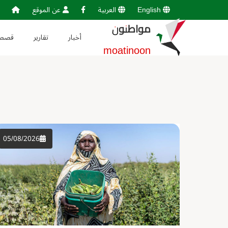
English
العربية
عن الموقع
مواطنون
أخبار
تقارير
قصص
moatinoon
05/08/2026