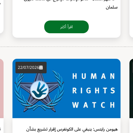
م
سلمان
اقرأ أكثر
22/07/2026
هيومن رايتس: ينبغي على الكونغرس إقرار تشريع بشأن
ت