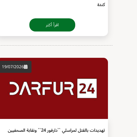
كندة
اقرأ أكثر
19/07/2026
تهديدات بالقتل لمراسلي ``دارفور 24`` ونقابة الصحفيين