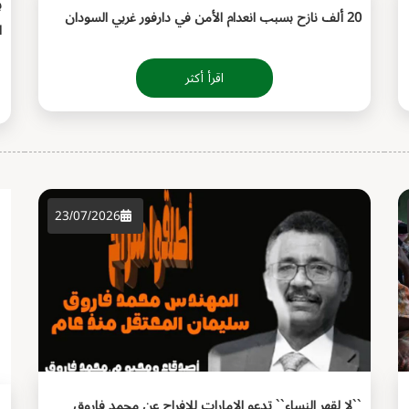
20 ألف نازح بسبب انعدام الأمن في دارفور غربي السودان
ا
اقرأ أكثر
23/07/2026
``لا لقهر النساء`` تدعو الإمارات للإفراج عن محمد فاروق