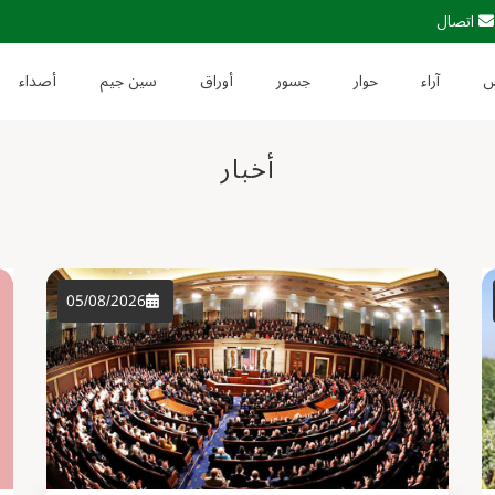
اتصال
آراء
حوار
جسور
أوراق
سين جيم
أصداء
أخبار
05/08/2026