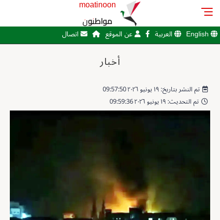
moatinoon
مواطنون
English
العربية
عن الموقع
اتصال
أخبار
تم النشر بتاريخ: ١٩ يونيو ٢٠٢٦ 09:57:50
تم التحديث: ١٩ يونيو ٢٠٢٦ 09:59:36