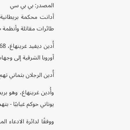
المصدر: بي بي سي
أدانت محكمة بريطانية
طائرات مقاتلة وأنظمة ص
أوروبا الشرقية إلى وجه
أُدين الرجلان بثماني ته
وأُدين غرينهاغ، وهو بر
يوناني حوكم غيابيًا - بته
ووفقًا لدائرة الادعاء