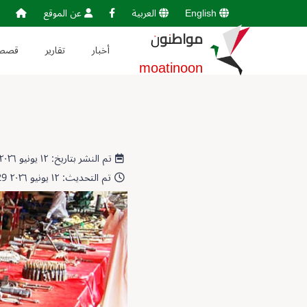
English
العربية
عن الموقع
مواطنون
أخبار
تقارير
قصص
moatinoon
تم النشر بتاريخ: ١٢ يونيو ٢٠٢٦ 12:54:10
تم التحديث: ١٢ يونيو ٢٠٢٦ 12:58:29