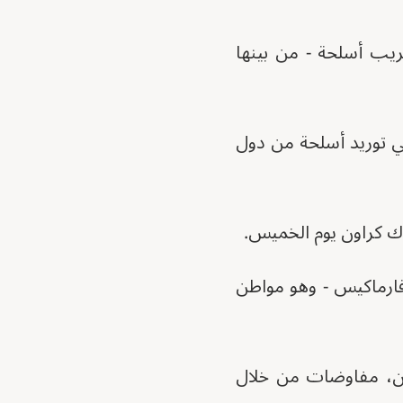
يب أسلحة - من بينها
س، 48 عامًا، بتهمة التوسط في توريد أسلحة من دول
رك كراون يوم الخميس.
 فارماكيس - وهو مواطن
ندن، مفاوضات من خلال