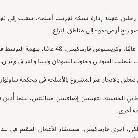
 رجلين بتهمة إدارة شبكة تهريب أسلحة، سعت إلى تهر
واريخ أرض-جو - إلى مناطق النزاع.
أُدين ديفيد غرينهاغ، 68 عامًا، وكريستوس فارماكي
ات شملت السودان وجنوب السودان وليبيا والعراق وإيران.
م تتعلق بالاتجار غير المشروع بالأسلحة في محكمة ساوثوا
يطاني الجنسية، بتهمتين إضافيتين مماثلتين، بينما أُدين
مة أخرى.
 الملكي، أجرى فارماكيس، مستشار الأعمال المقيم في ل