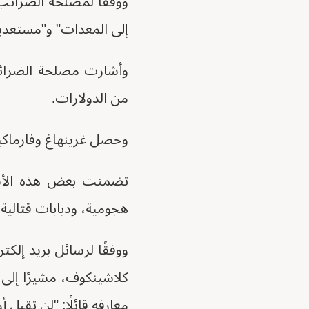
ووفقًا لمصلحة الضرائب
إلى المعدات" و"مستعدين
وأشارت مصلحة الضرائب
من الدولارات.
وحصل غرينهاغ وفارماكيس
تضمنت بعض هذه الأسل
هجومية، ودبابات قتالية
كلاشينكوف، مشيرًا إلى
معارفه قائلًا: "لن تقبل 