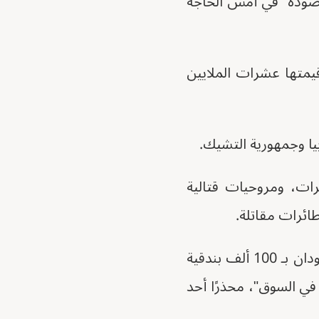
قصودة "في أمس الحاجة
متها عشرات الملايين
يا وجمهورية التشيك.
ت، ومروحيات قتالية
ائرات مقاتلة.
ووفقًا لرسائل بريد إلكتروني، كتب غرينهاغ عن صفقة مقترحة لتزويد جنوب السودان بـ 100 ألف بندقية
ي السوق"، محذرًا أحد