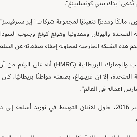
دعى "بلاك بيتي كونسلتينغ".
، مالكًا ومديرًا تنفيذيًا لمجموعة شركات "إير سيرفيسز" 
 المتحدة واليونان ومقدونيا وهونغ كونغ وجنوب السودان
وأفادت مصلحة الضرائب والجمارك البريطانية (
متحدة، إلا أن غرينهاغ، بصفته مواطنًا بريطانيًا، كان ل
 مارس أعماله في العالم".
بين يوليو 2009 وديسمبر 2016، حاول الاثنان التوسط في توريد 
.