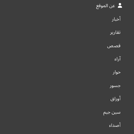
عن الموقع
أخبار
تقارير
قصص
آراء
حوار
جسور
أوراق
سين جيم
أصداء