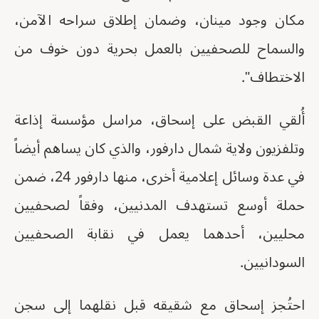
مكان وجود مينان، وضمان إطلاق سراحه الآمن،
والسماح للصحفيين بالعمل بحرية دون خوف من
الاختطاف".
أُلقي القبض على إسحاق، مراسل مؤسسة إذاعة
وتلفزيون ولاية شمال دارفور، والذي كان يساهم أيضاً
في عدة وسائل إعلامية أخرى، منها دارفور 24، ضمن
حملة أوسع تستهدف المدنيين، وفقاً لصحفيين
محليين، أحدهما يعمل في نقابة الصحفيين
السودانيين.
احتُجز إسحاق مع شقيقه قبل نقلهما إلى سجن