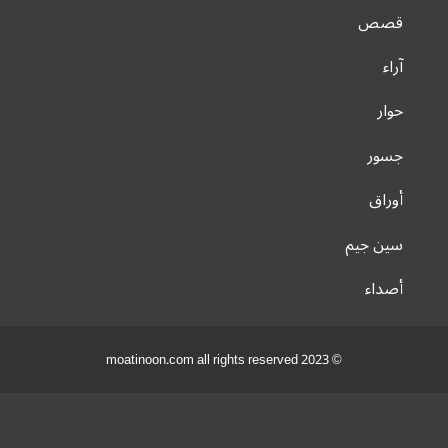
قصص
آراء
حوار
جسور
أوراق
سين جيم
أصداء
© 2023 moatinoon.com all rights reserved