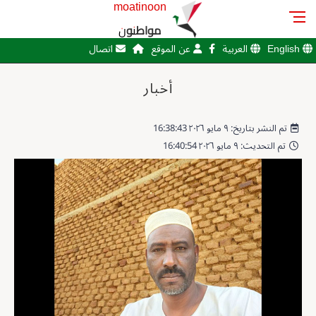
moatinoon
مواطنون
English
العربية
عن الموقع
اتصال
أخبار
تم النشر بتاريخ: ٩ مايو ٢٠٢٦ 16:38:43
تم التحديث: ٩ مايو ٢٠٢٦ 16:40:54