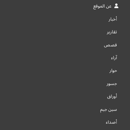
عن الموقع
أخبار
تقارير
قصص
آراء
حوار
جسور
أوراق
سين جيم
أصداء