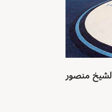
لشيخ منصور