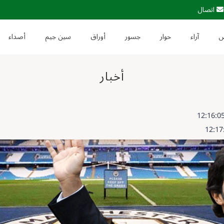
اتصال
آراء
حوار
جسور
أوراق
سين جيم
أصداء
أخبار