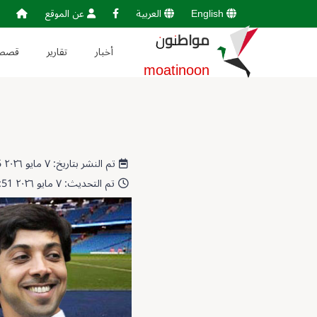
English
العربية
عن الموقع
مواطنون
أخبار
تقارير
قصص
moatinoon
تم النشر بتاريخ: ٧ مايو ٢٠٢٦ 12:16:05
تم التحديث: ٧ مايو ٢٠٢٦ 12:17:51