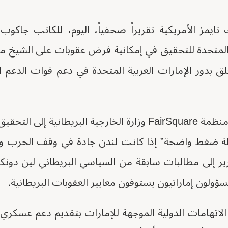
يمز الأمريكية تقريراً صحفياً، اليوم، للكاتب جاكوب 
المتحدة للتحقيق في إمكانية فرض عقوبات على الشيخ منص
لق بدور الإمارات العربية المتحدة في دعم قوات الدعم 
وبحسب التقرير، دعت منظمة FairSquare وزارة الخارجية البريط
ة ضغط واضحة” إذا كانت لندن جادة في وقف الحرب وال
رير إلى مطالبات سابقة من السياسي البريطاني لين دون
ؤولون إماراتيون يستوفون معايير العقوبات البريطانية.
لاتهامات الدولية الموجهة للإمارات بتقديم دعم عسكري