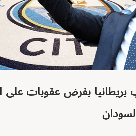
 بريطانيا بفرض عقوبات على ا
سودان