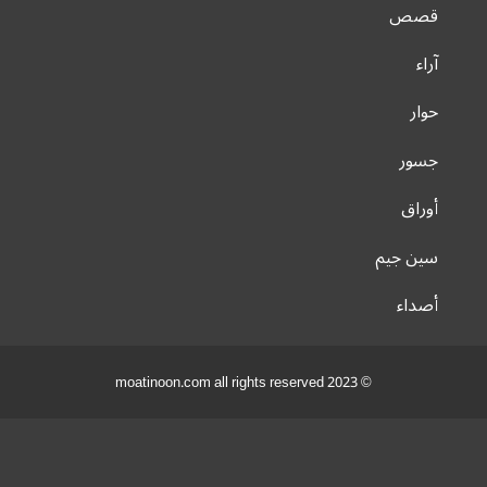
قصص
آراء
حوار
جسور
أوراق
سين جيم
أصداء
© 2023 moatinoon.com all rights reserved