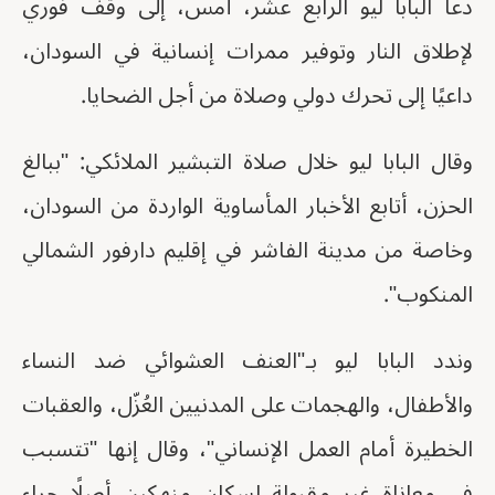
دعا البابا ليو الرابع عشر، أمس، إلى وقف فوري
لإطلاق النار وتوفير ممرات إنسانية في السودان،
داعيًا إلى تحرك دولي وصلاة من أجل الضحايا.
وقال البابا ليو خلال صلاة التبشير الملائكي: "ببالغ
الحزن، أتابع الأخبار المأساوية الواردة من السودان،
وخاصة من مدينة الفاشر في إقليم دارفور الشمالي
المنكوب".
وندد البابا ليو بـ"العنف العشوائي ضد النساء
والأطفال، والهجمات على المدنيين العُزّل، والعقبات
الخطيرة أمام العمل الإنساني"، وقال إنها "تتسبب
في معاناة غير مقبولة لسكان منهكين أصلًا جراء