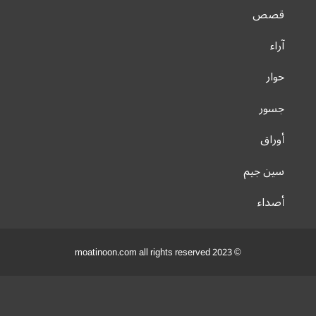
قصص
آراء
حوار
جسور
أوراق
سين جيم
أصداء
© 2023 moatinoon.com all rights reserved