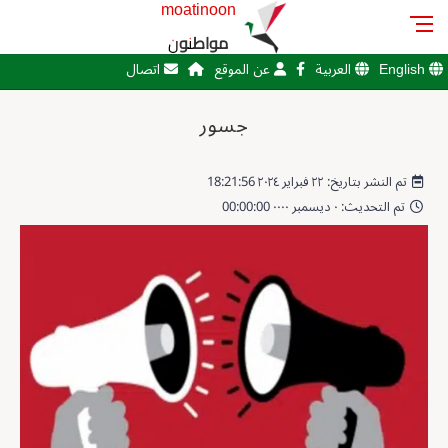
moatinoon
مواطنون
English
العربية
عن الموقع
اتصال
جسور
تم النشر بتاريخ: ٢٢ فبراير ٢٠٢٤ 18:21:56
تم التحديث: ٠ ديسمبر ٠٠٠٠ 00:00:00