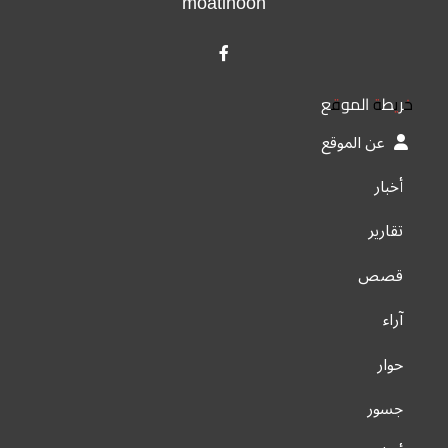
moatinoon
خريطة الموقع
عن الموقع
أخبار
تقارير
قصص
آراء
حوار
جسور