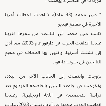
مررنا به في الفاشر لا يوصف".
* منى محمد (33 عاما)، شاهدت لحظات أخيها
الأخيرة في مقطع فيديو
كانت منى محمد في التاسعة من عمرها تقريبا
عندما اندلعت الحرب في دارفور عام 2003، مما أدى
إلى تشتت أسرتها. وانتهى بها المطاف في مخيم
للنازحين في جنوب دارفور.
تزوجت وانتقلت إلى الجانب الآخر من البلاد،
وتخرجت في جامعة النيلين بالعاصمة الخرطوم بعد
دراسة متخصصة في اللغة الإنجليزية. وعندما
اندلعت الحرب مجددا في أبريل نيسان 2023، عادت