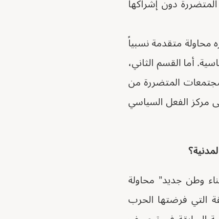
 المتضررة دون إشراكها
ه محاولة متقدمة نسبياً
ية. أما القسم الثاني،
لمجتمعات المتضررة من
ى مركز الفعل السياسي
لمدنية؟
بناء وطن جديد” محاولة
ة التي فرضتها الحرب