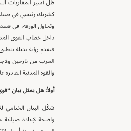
ظل أسير المقاربات النخ
كشريك رئيسي في صياغة 
وتحاول الورقة، في قسمها
داخل خطاب القوى المدني
فيقدم رؤية بديلة تنطل
الحرب من نازحين ولاجئ
والقوة المدنية القادرة 
أولاً: هل يمثل بيان “قو
شكّل البيان الختامي لل
واضحة لإعادة صياغة خ