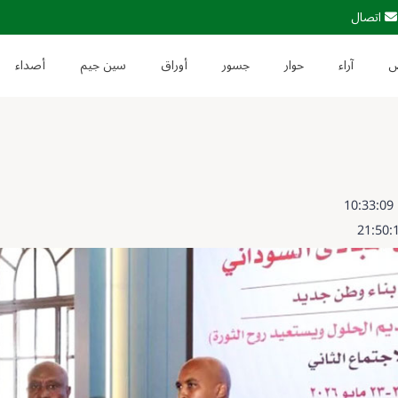
اتصال
آراء
حوار
جسور
أوراق
سين جيم
أصداء