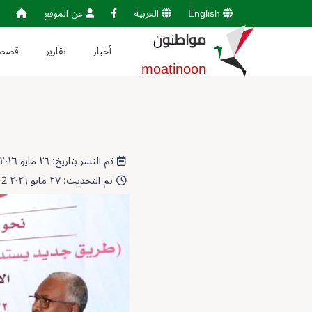
English
العربية
عن الموقع
مواطنون
أخبار
تقارير
قصص
moatinoon
تم النشر بتاريخ: ٢٦ مايو ٢٠٢٦ 10:33:09
تم التحديث: ٢٧ مايو ٢٠٢٦ 21:50:12