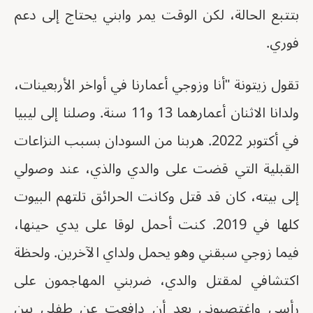
بتتبع الحالة، لكن الوقت يمر وابني يحتاج إلى دعم
فوري.
تقول زيتونة "أنا وزوجي أعمارنا في أواخر الأربعينات،
ولدانا الاثنان أعمارهما 13 و11 سنة. وصلنا إلى ليبيا
في أكتوبر 2022. هربنا من السودان بسبب النزاعات
القبلية التي قضت على والدي والذي، عند وصولي
إلى بيته، كان قد قتل وكانت الحرائق تلتهم البيوت
كلها في 2019. كنت أحمل لوقا على يدي حينها،
فيما زوجي سبقني وهو يحمل ولداي الآخرين. ولحظة
اكتشافي لمقتل والدي، ضربني المهاجمون على
رأسي واغتصبوني بعد أن دافعت عن طفلي بين