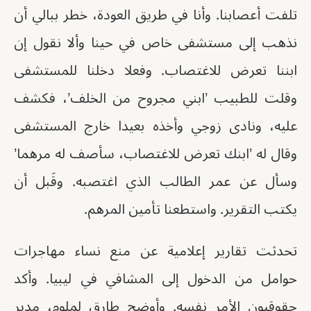
تلفت أعصابنا. وأنا في طريق العودة، خطر ببالي أن
نذهب إلى مستشفى خاص في حينا وألا نقول إن
ابننا تعرض للاغتصاب. وفعلا دخلنا للمستشفى
وقلت للطبيب ’ابني مجروح من الخلف’، فكشف
عليه، ونادى زوجي وأخذه بعيدا خارج المستشفى
وقال له ’ابنك تعرض للاغتصاب، سأصف له مرهما’
وسأل عن عمر الطالب الذي اغتصبه. وقَبل أن
يكتب التقرير. واستطعنا تأمين المرهم.
تحدثت تقارير إعلامية عن منع نساء مهاجرات
حوامل من الدخول إلى المشافي في ليبيا. وأكد
حقوقيون الأمر نفسه. وأوضح طارق لملوم، مدير