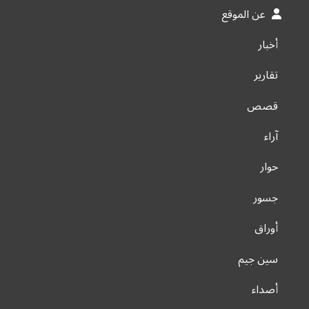
عن الموقع
أخبار
تقارير
قصص
آراء
حوار
جسور
أوراق
سين جيم
أصداء