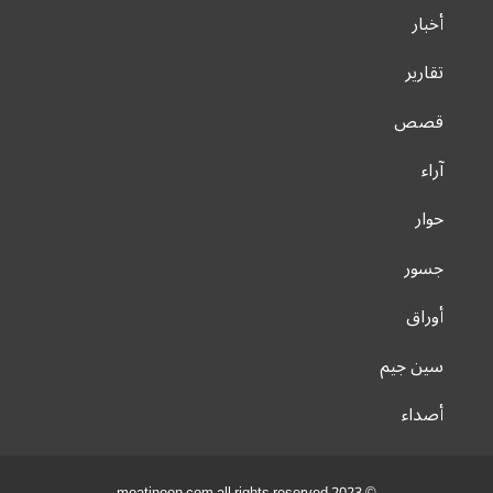
أخبار
تقارير
قصص
آراء
حوار
جسور
أوراق
سين جيم
أصداء
© 2023 moatinoon.com all rights reserved