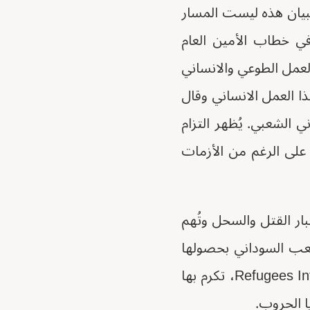
البيان هذه ليست المسار
ي خطاب الأمين العام
لعمل الطوعي والانساني
ذا العمل الانساني وقال
نساني الشعبي. يُظهر التزام
 على الرغم من الأزمات
بار القتل والسحل وتُهم
عب السوداني بحصولها
على جائزة ريتشارد سي. هولبروك، التي تُمنح سنويًا من قبل منظمة Refugees International، تكرم بها
ا الحروب.