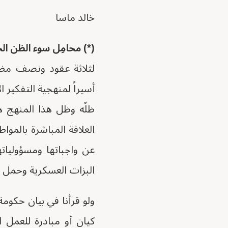
خالد ماسا
(*) محامِل سوء الظن ا
لثلاثة عقود ونصف مضت
أسيراً لمنهجية التفكير 
ظلّه وظل هذا المنهج 
العلاقة المباشرة بالموا
عن واجباتها ومسؤوليات
البزات العسكرية وحمل ا
كيان أو مبادرة للعمل