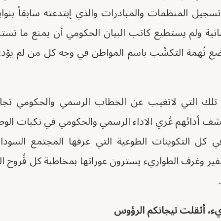
جيل المنظمات والمبادرات والذي إبتدعته سابقاً بنواي
انية ولم يستطيع كاتب البيان الحكومي أن يمنع ما تست
ع تُهمة التكسُّب باسم المواطن في وجه كل من لم يؤدي
تلك التي لاتغيب عن الخطاب الرسمي والحكومي تجاه
شف أدائهم عُري الاداء الرسمي والحكومي في نكبات الو
في كل التكوينات الطوعية التي عرفها المجتمع السودا
النفير وغرف الطواريء يسترون عوراتها بمخاطبة كل قُروح 
ريء، أثقلت تيجانكم الرؤوس