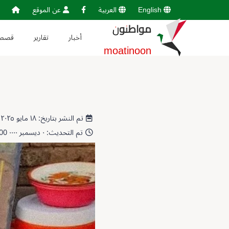
English
العربية
عن الموقع
مواطنون
أخبار
تقارير
قصص
moatinoon
تم النشر بتاريخ: ١٨ مايو ٢٠٢٥ 18:59:50
تم التحديث: ٠ ديسمبر ٠٠٠٠ 00:00:00