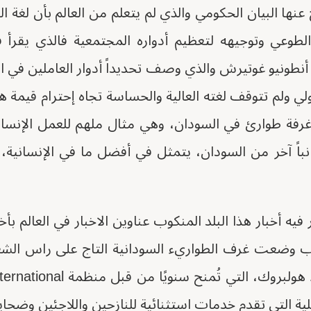
عنها البيان الحكومي والذي لم يتعلم من العالم بأن لغة 
طوعي وتوجيهه لتعظيم أدواره المجتمعية فالذي يقرأ ف
 أنطونيو غوتيرش والذي وصف تحديداً أدوار العاملين في ا
لي ولم تتوقف لغته العالية والحساسة تجاه إحترام قيمة ه
 هناك أكثر من 700 غرفة طوارئ في السودان، وهي مثال ملهم للعمل الإ
انباً آخر من السودان، يتمثل في أفضل ما في الإنسانية،
ه أخبار هذا البلد المنكوب عناوين الاخبار في العالم بأخ
وب وضعت غرف الطواريء السودانية التاج على راس الش
ية التي تقدم خدمات استثنائية للنازحين واللاجئين وضحاي