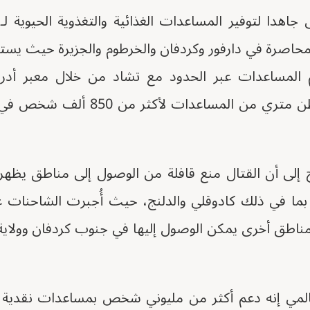
محاصرة في دارفور وكردفان والخرطوم والجزيرة حيث يست
 المساعدات عبر الحدود مع تشاد من خلال معبر أدري
أغسطس، نقل 9800 طن متري من المساعد
ج إلى أن القتال منع قافلة من الوصول إلى مناطق يظهر
ما في ذلك كادوقلي والدلنج، حيث أُجبرت الشاحنات عل
 مناطق أخرى يمكن الوصول إليها في جنوب كردفان وولاي
لعالمي إنه دعم أكثر من مليوني شخص بمساعدات نقدية ف