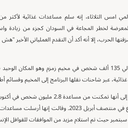
لمعرضة لخطر المجاعة في السودان كجزء من زيادة واس
مزقتها الحرب، إلا أنه أكد أن التقدم العملياتي الأخير "ه
ومنذ سبتمبر، تلقى حوالي 135 ألف شخص في مخيم زمزم وهو المكان ا
ذائية، عبر شاحنات نقلها البرنامج إلى المخيم وقسائم أ
وأشارت الوكالة الأممية إلى أنها تمكنت من مساعد
لأي شهر منذ بدء الصراع في منتصف أبريل 2023. وقالت إن
سبتمبر حيث تم استلام مزيد من الموافقات للقوافل الإنس