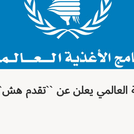
ة العالمي يعلن عن ``تقدم هش`