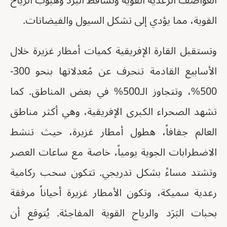
العواصف الرعدية القوية وتساقط البَرَد وهبوب الرياح
القوية، مما يؤدي إلى تشكل السيول والفيضانات.
وتستقبل القارة الإفريقية كميات أمطار غزيرة خلال
الأسابيع القادمة تنحرف عن مًعدلاتها بنحو 300-
500%، وتتجاوز الـ500% في بعض المناطق. كما
تشهد الصحراء الكبرى الإفريقية، وهي أكثر مناطق
العالم جفافاً، هطول أمطار غزيرة، حيث تنشط
الاضطرابات الجوية يومياً، خاصة مع ساعات العصر
وتشتد مساءً بشكل تدريجي. تتكون سحب ركامية
رعدية سميكة، وتكون الأمطار غزيرة أحياناً مرفقة
بحبات البَرَد والرياح القوية المفاجئة. يُتوقع أن