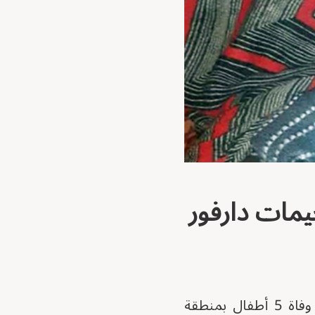
يمات دارفور
أعلن المتحدث الرسمي باسم المنسقية العامة للنازحين واللاجئين، آدم رجال، وفاة 5 أطفال بمنطقة