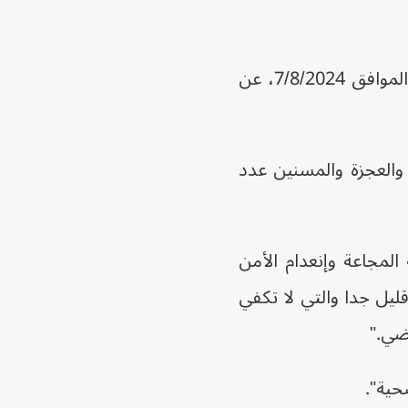
وقال رجال في تعميم صحفي تلقته "مواطنون"، "تلقينا تقرير صادم يوم الأربعاء الموافق 7/8/2024، عن
والعجزة والمسنين عدد
 طفل بمكجر شرق نتيجة المجاعة وإنعدام الأمن
قليل جدا والتي لا تكفي
ضي."
حية".