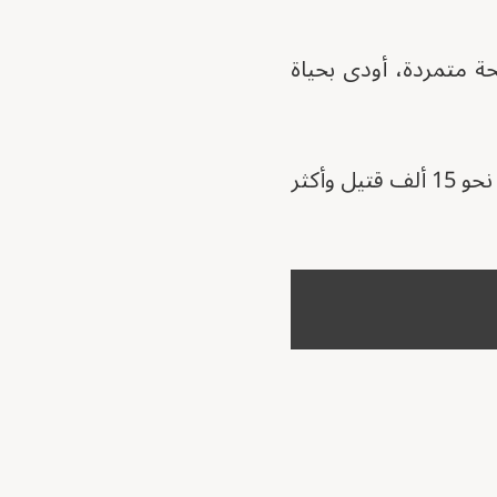
ركات مسلحة متمردة، أودى بحياة
ومنذ منتصف أبريل 2023، يخوض الجيش السوداني و"الدعم السريع" حربا خلّفت نحو 15 ألف قتيل وأكثر