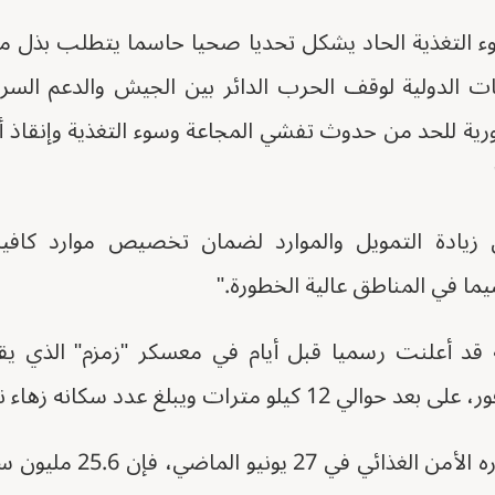
سوء التغذية الحاد يشكل تحديا صحيا حاسما يتطلب بذل م
ت الدولية لوقف الحرب الدائر بين الجيش والدعم السري
ورية للحد من حدوث تفشي المجاعة وسوء التغذية وإنقاذ أ
زيادة التمويل والموارد لضمان تخصيص موارد كافية 
سيما في المناطق عالية الخطورة."
ة قد أعلنت رسميا قبل أيام في معسكر "زمزم" الذي ي
ات ويبلغ عدد سكانه زهاء نصف مليون نازح.
ووفق أحدث تقرير أصدره الأم