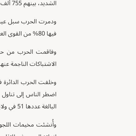
الشديد، بينهم 755 ألف شخص في مرحلة المجاعة، ويقترب نحو 8.5 مليون شخص آخر من هذه المرحلة.
ودمرت الحرب سبل عيش م
فيها 80% من القوى العاملة في البلاد، نتيجة لتوسع نطاقها مصحوبا بالهجمات العشوائية على المدنيين.
وفاقمت الحرب من حدة 
الاشتباكات الناجمة عنها
اضطر الناس إلى تناول أ
البالغة عددها 51 في ولايات دارفور الخمس.
‏وأُنشئت مخيمات اللجوء