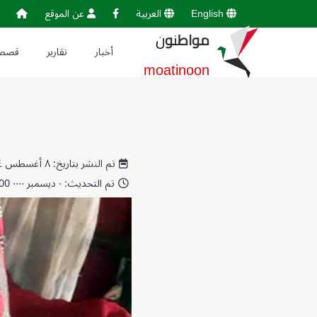
English
العربية
عن الموقع
مواطنون
أخبار
تقارير
قصص
moatinoon
تم النشر بتاريخ: ٨ أغسطس ٢٠٢٤ 14:13:18
تم التحديث: ٠ ديسمبر ٠٠٠٠ 00:00:00