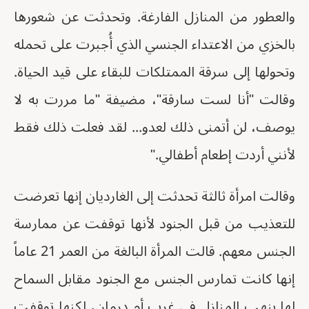
والعطور من المنازل الفارغة. وتحدثت عن شعورها
بالخزي من الاعتداء الجنسي الذي أُجبرت على تحمله
وتحولها إلى سرقة الممتلكات للبقاء على قيد الحياة.
وقالت "أنا لست سارقة"، مضيفة "ما مررت به لا
يوصف، لن أتمنى ذلك لعدو... لقد فعلت ذلك فقط
لأنني أردت إطعام أطفالي."
وقالت امرأة ثالثة تحدثت إلى الغارديان إنها تعرضت
للتعذيب من قبل الجنود لأنها توقفت عن ممارسة
الجنس معهم. قالت المرأة البالغة من العمر 21 عاماً
إنها كانت تمارس الجنس مع الجنود مقابل السماح
لها بنهب المنازل في غرب أم درمان، لكنها توقفت