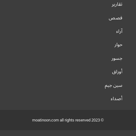
تقارير
قصص
آراء
حوار
جسور
أوراق
سين جيم
أصداء
© 2023 moatinoon.com all rights reserved