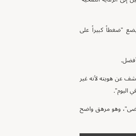
ع "ضغطاً كبيراً على
أفضل.
كشف عن هويته لأنه غير
مرضى"، وهو مرهق واضح