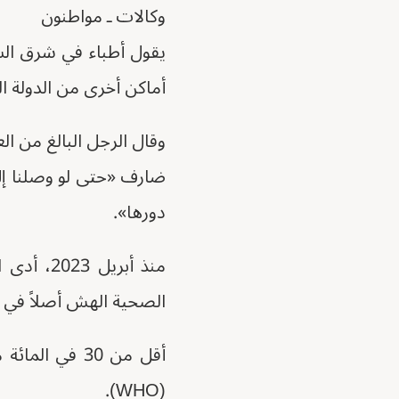
وكالات ـ مواطنون
يقول أطباء في شرق الس
أماكن أخرى من الدولة ا
وقال الرجل البالغ من العمر 65 عاما لوكالة فرانس برس
ضارف «حتى لو وصلنا إل
دورها».
منذ أبري
الصحية الهش أصلاً في 
أقل من 30 في
(WHO).