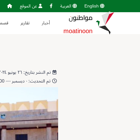
English
العربية
عن الموقع
مواطنون
أخبار
تقارير
قصص
moatinoon
تم النشر بتاريخ: ٢٦ يونيو ٢٠٢٤ 09:10:36
تم التحديث: ٠ ديسمبر ٠٠٠٠ 00:00:00