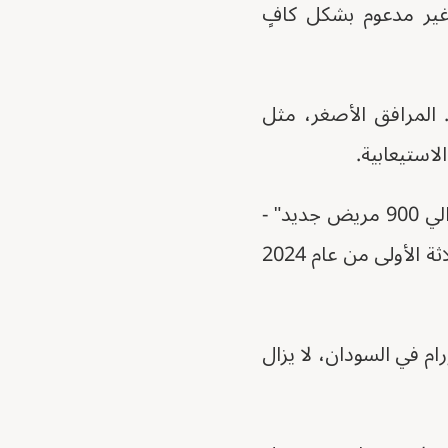
غير مدعوم بشكل كافٍ
. المرافق الأصغر، مثل
وقال مدير المركز معتصم مرسي لوكالة فرانس برس في عام 2023 "استقبلنا حوالي 900 مريض جديد" -
ارتفاعا من حمولة المرضى السنوية "حوالي 300 إلى 400". وقال إنه في الأشهر الثلاثة الأولى من عام 2024
جلة الطبية على الإنترنت أنه من بين 15 مركزاً للأورام في السودان، لا يزال