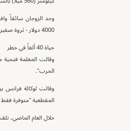
كيلومتر (560 ميلاً) بالسيارة وهي في الواقع أطول بكثير إذا كنت تريد تجنب المقاتلين في الطريق.
وجد الزوجان سائقاً و
4000 دولار - ثروة صغيرة لا يستطيع جنيد تحملها.
حياة 40 ألفاً في خطر
وقالت المعلمة فتحية م
الحرب".
وقالت لوكالة فرانس بر
المقطعية "متوفرة فقط في كسلا"، على بعد 200 كي
خلال العام الماضي، تلق