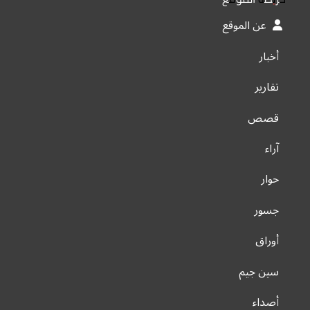
عن الموقع
أخبار
تقارير
قصص
آراء
حوار
جسور
أوراق
سين جيم
أصداء